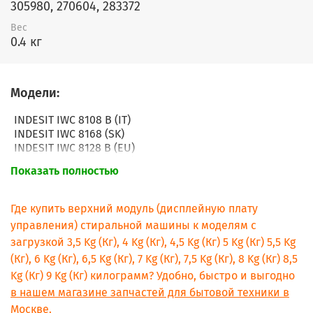
305980, 270604, 283372
Вес
0.4 кг
Модели:
INDESIT IWC 8108 B (IT)
INDESIT IWC 8168 (SK)
INDESIT IWC 8128 B (EU)
INDESIT IWC 8105 B (EU)
Показать полностью
INDESIT IWC 8085 B (EU)
INDESIT IWC 7105 B (EU)
INDESIT IWDC 7105 (EU)
Где купить верхний модуль (дисплейную плату
INDESIT IWC 5083 (CIS)
управления) стиральной машины к моделям с
INDESIT IWC 5085 (EU)
загрузкой 3,5 Kg (Кг), 4 Kg (Кг), 4,5 Kg (Кг) 5 Kg (Кг) 5,5 Kg
INDESIT IWC 5085 B (IT)
(Кг), 6 Kg (Кг), 6,5 Kg (Кг), 7 Kg (Кг), 7,5 Kg (Кг), 8 Kg (Кг) 8,5
INDESIT IWC 5103 (CIS)
INDESIT IWC 5105 (EU)
Kg (Кг) 9 Kg (Кг) килограмм? Удобно, быстро и выгодно
INDESIT IWC 5105 B (IT)
в нашем магазине запчастей для бытовой техники в
INDESIT IWC 5145 (EU)
Москве.