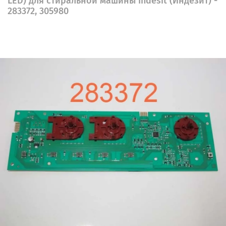
LED) для стиральной машины Indesit (Индезит) -
283372, 305980