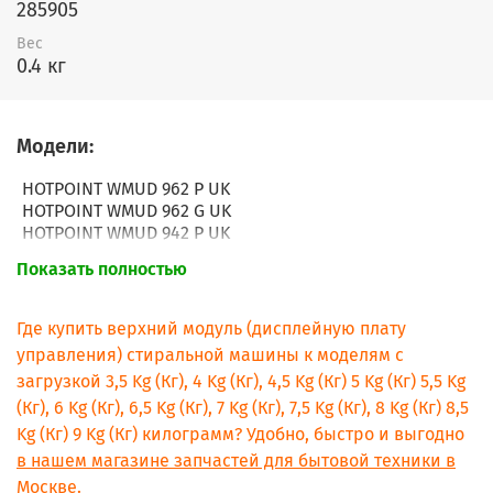
285905
Вес
0.4 кг
Модели:
HOTPOINT WMUD 962 P UK
HOTPOINT WMUD 962 G UK
HOTPOINT WMUD 942 P UK
HOTPOINT WMUD 942B UK
Показать полностью
HOTPOINT WMUD 942 G UK
HOTPOINT WMUD 9427 P UK
HOTPOINT WMUD 9427 G UK
Где купить верхний модуль (дисплейную плату
HOTPOINT WMUD 9627 P UK
управления) стиральной машины к моделям с
HOTPOINT WMUD 10637P UK
загрузкой 3,5 Kg (Кг), 4 Kg (Кг), 4,5 Kg (Кг) 5 Kg (Кг) 5,5 Kg
HOTPOINT WMUD 843P UK
(Кг), 6 Kg (Кг), 6,5 Kg (Кг), 7 Kg (Кг), 7,5 Kg (Кг), 8 Kg (Кг) 8,5
HOTPOINT WMUD 942K UK
HOTPOINT WMUD 942X UK
Kg (Кг) 9 Kg (Кг) килограмм? Удобно, быстро и выгодно
HOTPOINT WMUD 1043PX UK
в нашем магазине запчастей для бытовой техники в
HOTPOINT WDUD 9640P UK
Москве.