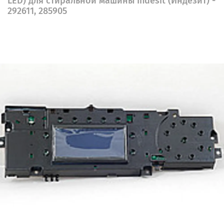
LED) для стиральной машины Indesit (Индезит) -
292611, 285905