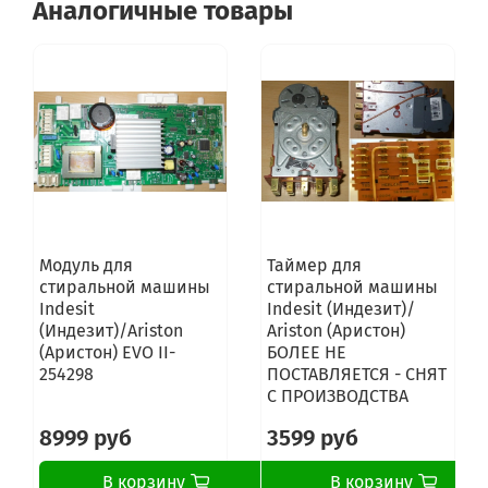
Аналогичные товары
Hotpoint-Ariston MVSE 8129 X CIS
Hotpoint-Ariston WMD 10219B CIS
Hotpoint-Ariston MVE 111419 X CIS
Hotpoint-Ariston WMD 11419B CIS
Hotpoint-Ariston WMDN 7225 B CZ
Hotpoint-Ariston WMSD 8219 B CIS
Hotpoint-Ariston WMD 9218B CIS
Hotpoint-Ariston WMD 823 B FR.C
Hotpoint-Ariston WMD 923B FR
Hotpoint-Ariston WMD 943BS FR
Hotpoint-Ariston WMSD 71051B UA
Hotpoint-Ariston WMSD 822BX EU
Модуль для
Таймер для
стиральной машины
стиральной машины
Indesit
Indesit (Индезит)/
(Индезит)/Ariston
Ariston (Аристон)
(Аристон) EVO II-
БОЛЕЕ НЕ
254298
ПОСТАВЛЯЕТСЯ - СНЯТ
С ПРОИЗВОДСТВА
8999 руб
3599 руб
В корзину
В корзину