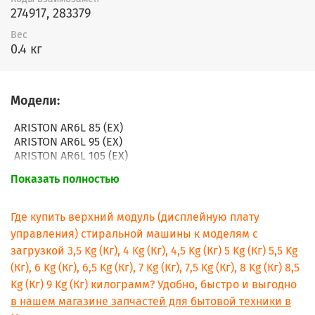
274917, 283379
Вес
0.4 кг
Модели:
ARISTON AR6L 85 (EX)
ARISTON AR6L 95 (EX)
ARISTON AR6L 105 (EX)
ARISTON AR6L 105 (EX) 60 HZ
Показать полностью
ARISTON ARM7L 85 (EX)
ARISTON ARM7L 105 (EX)
ARISTON AML105K S 60 HZ
Где купить верхний модуль (дисплейную плату
ARISTON AR7L 85 S (EX)
управления) стиральной машины к моделям с
ARISTON ARML 125 (AUS)
загрузкой 3,5 Kg (Кг), 4 Kg (Кг), 4,5 Kg (Кг) 5 Kg (Кг) 5,5 Kg
ARISTON AR7L 105 (EX) 60HZ.C
(Кг), 6 Kg (Кг), 6,5 Kg (Кг), 7 Kg (Кг), 7,5 Kg (Кг), 8 Kg (Кг) 8,5
ARISTON AR7L 125 (EX).C
ARISTON AR7L 85 (AG)
Kg (Кг) 9 Kg (Кг) килограмм? Удобно, быстро и выгодно
ARISTON ARMXL 105 (AG)
в нашем магазине запчастей для бытовой техники в
ARISTON ARTXL 89 (AG)