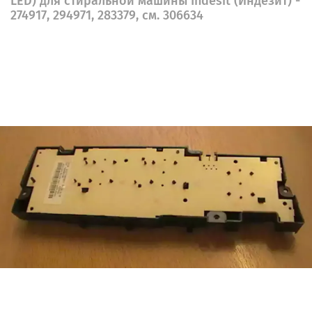
LED) для стиральной машины Indesit (Индезит) -
274917, 294971, 283379, см. 306634