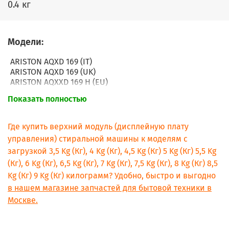
0.4 кг
Модели:
ARISTON AQXD 169 (IT)
ARISTON AQXD 169 (UK)
ARISTON AQXXD 169 H (EU)
ARISTON AQXXD 129 H (EU)
Показать полностью
ARISTON AQXXD 149 H (AUS)
ARISTON AQXXD 169 (EU)
ARISTON AQGD 149 S (EU)
Где купить верхний модуль (дисплейную плату
ARISTON AQGD 169 H (FR)
управления) стиральной машины к моделям с
ARISTON AQGD 169 S H (EU)
загрузкой 3,5 Kg (Кг), 4 Kg (Кг), 4,5 Kg (Кг) 5 Kg (Кг) 5,5 Kg
ARISTON AQXGD 149 S (EX)
(Кг), 6 Kg (Кг), 6,5 Kg (Кг), 7 Kg (Кг), 7,5 Kg (Кг), 8 Kg (Кг) 8,5
HOTPOINT AQXXD 169 PM (UK)
HOTPOINT AQXGD 169 PM (UK)
Kg (Кг) 9 Kg (Кг) килограмм? Удобно, быстро и выгодно
HOTPOINT AQGD 169 S (UK)
в нашем магазине запчастей для бытовой техники в
HOTPOINT AQXGD 169 PM (UK).N
Москве.
Hotpoint-Ariston AQGD 169 H (EU) / HA
Hotpoint-Ariston AQGD 149 S (EU)/HA
Hotpoint-Ariston AQXXD 129 H (EU)/HA