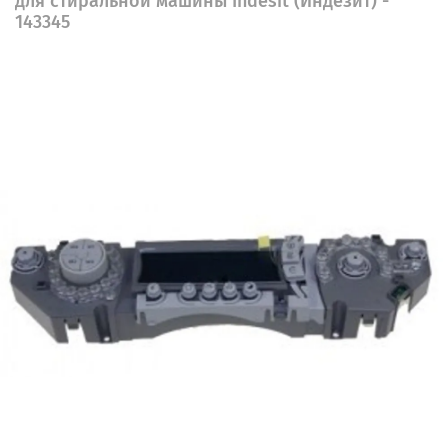
для стиральной машины Indesit (Индезит) -
143345