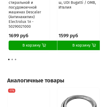
стиральной и
ш, UDI Bugatti / OMB,
WF0702WJW/YLP
посудомоечной
Италия
WF0702WJWD
машинах Descaler
WF0702WJWDYLP
(Антинакипин)
WF0702WKE
Electrolux 1л -
WF0702WKE/YLP
50290021000
WF0702WKEDYLP
WF0702WKV
1699 руб
1599 руб
WF0702WKV/YLP
WF0702WKVDYLP
В корзину
В корзину
WF1500NHW
WF1500NHW/YLP
WF1590NFU/YLP
WF1600WCW
WF1600WCW/YLP
WF1600WRW
WF1600WRW/YLP
Аналогичные товары
WF1602WCC
WF1602WCC/YLP
WF1602WRK
-17%
WF1602WRK/YLP
WF1602XQR
WF1602XQR/YLP