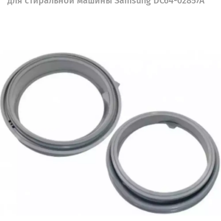
для стиральной машины Samsung DC64-02857A