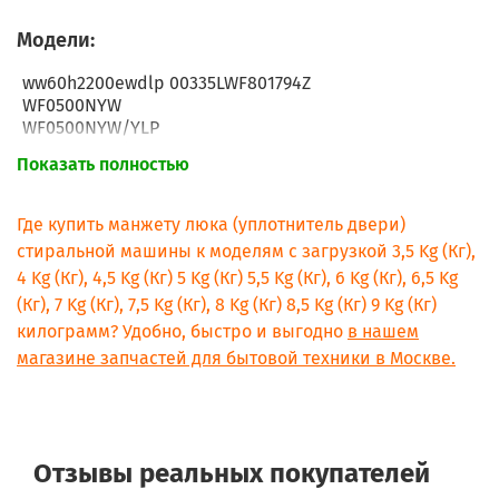
Модели:
ww60h2200ewdlp 00335LWF801794Z
WF0500NYW
WF0500NYW/YLP
WF0500NZW/YLP
Показать полностью
WF0500SYV
WF0500SYV/YLP
WF0502SYV/YLP
Где купить манжету люка (уплотнитель двери)
WF0508NYW
стиральной машины к моделям с загрузкой 3,5 Kg (Кг),
WF0508NYW/YLP
4 Kg (Кг), 4,5 Kg (Кг) 5 Kg (Кг) 5,5 Kg (Кг), 6 Kg (Кг), 6,5 Kg
WF0508NZW
(Кг), 7 Kg (Кг), 7,5 Kg (Кг), 8 Kg (Кг) 8,5 Kg (Кг) 9 Kg (Кг)
WF0508NZW/YLP
WF0590NRW
килограмм? Удобно, быстро и выгодно
в нашем
WF0590NRW/YLP
магазине запчастей для бытовой техники в Москве.
WF0592SRK
WF0592SRK/YLP
WF0600NBX
WF0600NBX/YLP
WF0600NCY
Отзывы реальных покупателей
WF0600NCY/YLP