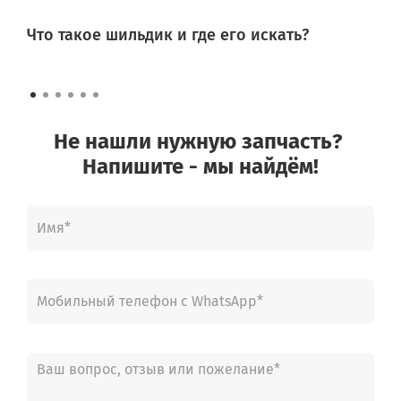
WF602W0BCWQDLP
WF602W2BKSD
Что такое шильдик и где его искать?
WF602W2BKSD/LP
WF602W2BKWQ
WF602W2BKWQ/LP
WF602W2BKWQDLP
WF60F1R0E2WDLP
Не нашли нужную запчасть?
WF60F1R0F2WDLP
WF60F1R0H0WDLP
Напишите - мы найдём!
WF60F1R1E2S
WF60F1R1E2SDLP
WF60F1R1E2WDLP
WF60F1R1F2WDLP
WF60F1R1H0WDLP
WF60F1R1N2W
WF60F1R1N2WDLP
WF60F1R1W2W
WF60F1R1W2WDLP
WF60F1R2E2S
WF60F1R2E2SDLP
WF60F1R2E2WDLP
WF60F1R2F2WDLP