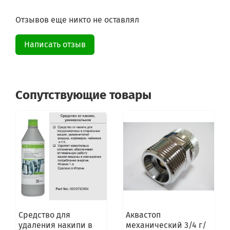
WF0602NBE/YLP
WF0602WJW
Отзывов еще никто не оставлял
WF0602WJW/YLP
WF0602WJWDYLP
WF0602WKE
Написать отзыв
WF0602WKE/YLP
WF0602WKEDYLP
WF0602WKN
WF0602WKN/YLP
Сопутствующие товары
WF0602WKV
WF0602WKV/YLP
WF0602WKVDYLP
WF0690NRW
WF0690NRW/YLP
WF0700NBX
WF0700NBX/YLP
WF0700NBX1/YLP
WF0700NCW
WF0700NCW/YLP
WF0702NBF
WF0702NBF/YLP
Средство для
Аквастоп
WF0702NBF1/YLP
удаления накипи в
механический 3/4 г/
WF0702WJW