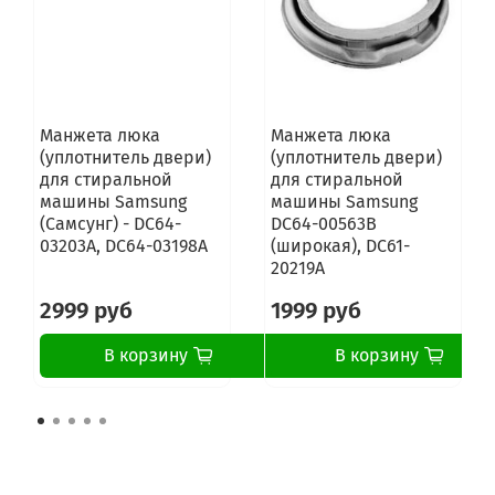
WF1602YQC
WF1602YQC/YLP
WF1602YQQ
WF1602YQQ/YLP
WF1602YQR
WF1602YQR/YLP
Манжета люка
Манжета люка
WF1602YQY
(уплотнитель двери)
(уплотнитель двери)
WF1602YQY/YLP
для стиральной
для стиральной
WF1700WRW
машины Samsung
машины Samsung
WF1700WRW/YLP
(Самсунг) - DC64-
DC64-00563B
WF1702WCC
03203A, DC64-03198A
(широкая), DC61-
WF1702WCC/YLP
20219A
WF1702XQR
WF1702XQR/YLP
2999 руб
1999 руб
WF1702YQC
WF1702YQC/YLP
В корзину
В корзину
WF1702YQQ
WF1702YQQ/YLP
WF1702YQR
WF1702YQR/YLP
WF600B0BCWQ
WF600B0BCWQ/LP