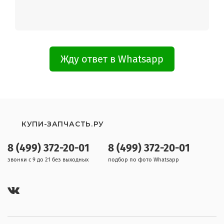
WF6HF1R0W0W
WF6HF1R0W0WDLP
WF6MF1R0W0W
WF6MF1R0W0WDLP
WF6MF1R2N2W
WF6MF1R2N2WDLP
Жду ответ в Whatsapp
WF6MF1R2W2W
WF6MF1R2W2WDLP
WF6RF1R0N0W
WF6RF1R0N0WDLP
WF6RF1R0W0W
WF6RF1R0W0WDLP
WF700B0BDWQ
КУПИ-ЗАПЧАСТЬ.РУ
WF700B0BDWQ/LP
WF700B0BDWQDLP
8 (499) 372-20-01
8 (499) 372-20-01
WF700U0BDWQ
звонки с 9 до 21 без выходных
подбор по фото Whatsapp
WF700U0BDWQ/LP
WF700U0BDWQDLP
WF700W0BDWQ
WF700W0BDWQDLP
WF702B2BBWQ
WF702B2BBWQ/LP
WF702B2BBWQDLP