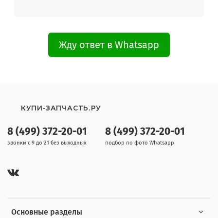
AQUA1D83507 (31005677)
AQUA2D104007
AQUA2D104007 (31005680)
AQUA2D114007
AQUA2D114007 (31005696)
Жду ответ в Whatsapp
AQUA2D84007
AQUA2D84007 (31005679)
AQUA60045
AQUA60045 (31000531)
AQUA600T
AQUA600T (31000532)
AQUA600T01
КУПИ-ЗАПЧАСТЬ.РУ
AQUA600T01 (31000533)
AQUA600T45
8 (499) 372-20-01
8 (499) 372-20-01
AQUA600T45 (31000534)
звонки с 9 до 21 без выходных
подбор по фото Whatsapp
AQUA800DF07S
AQUA800DF07S (31002976)
AQUA800DF207S
AQUA800DF207S (31004120)
AQUA800DF307S
AQUA800DF307S (31004822)
AQUA800DF3S
Основные разделы
AQUA800DF3S (31004124)