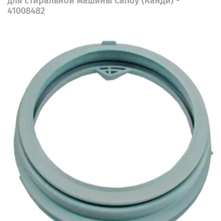
для стиральной машины Candy (Канди) -
41008482