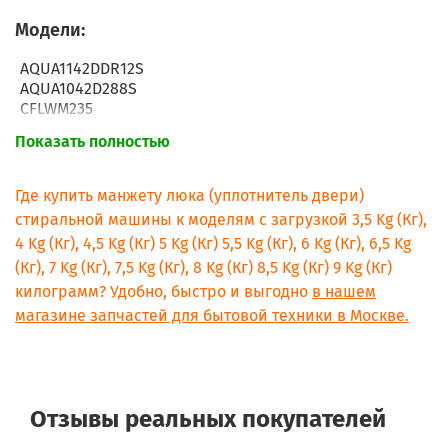
Модели:
AQUA1142DDR12S
AQUA1042D288S
CFLWM235
AQUA08351D2S
Показать полностью
AQUA1042D12S
AQUA1041D12S
AQUA1142D12S
Где купить манжету люка (уплотнитель двери)
CFLWM35
стиральной машины к моделям с загрузкой 3,5 Kg (Кг),
AQUA1142D1SS
4 Kg (Кг), 4,5 Kg (Кг) 5 Kg (Кг) 5,5 Kg (Кг), 6 Kg (Кг), 6,5 Kg
AQUA1142D1S
(Кг), 7 Kg (Кг), 7,5 Kg (Кг), 8 Kg (Кг) 8,5 Kg (Кг) 9 Kg (Кг)
AQUA1042D1SS
AQUA1042D1S
килограмм? Удобно, быстро и выгодно
в нашем
AQUA1041D1SS
магазине запчастей для бытовой техники в Москве.
AQUA1041D1S
AQUA08351DS
AQUA1000DF3S
AQUA100F3
QUA800DF3S
Отзывы реальных покупателей
AQUA80F3