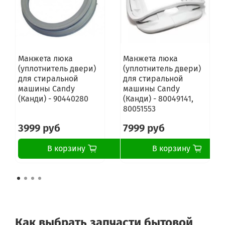
WA1035EF
WA16351
WA163588S
WA183588S
AQUA1042D1280
AQUA100F180
Манжета люка
Манжета люка
AQUA100F80
(уплотнитель двери)
(уплотнитель двери)
AQUA1000T80
для стиральной
для стиральной
AQUA08351DS
машины Candy
машины Candy
AQUA08351DS (31005425)
(Канди) - 90440280
(Канди) - 80049141,
AQUA1000DF07S
80051553
AQUA1000DF07S (31002975)
AQUA1000DF166
3999 руб
7999 руб
AQUA1000DF166 (31003994)
AQUA1000DF207
В корзину
В корзину
AQUA1000DF207 (31004122)
AQUA1000DF307
AQUA1000DF307 (31004824)
AQUA1000DF3S
AQUA1000DF3S (31004126)
AQUA1000DF66
AQUA1000DF66 (31003321)
Как выбрать запчасти бытовой
AQUA1000T