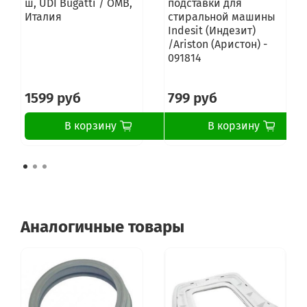
ш, UDI Bugatti / OMB,
подставки для
AQUA600T01
Италия
стиральной машины
AQUA135D207
Indesit (Индезит)
AQUA104D207
/Ariston (Аристон) -
AQUA114D207
091814
AQUA2D114007
AQUA1D103507
AQUA1D83507
1599 руб
799 руб
AQUA1000DF307
AQUA100F4
В корзину
В корзину
AQUA800DF307S
AQUA80F4
AQUA1100DFS
AQUA800DF07S
AQUA1000DF07S
AQUA100F
PICCOLA600RU
Аналогичные товары
WA1140ED2
WA1040ED2
WA840EF2
WA840EF
A1040EF
WA835EF