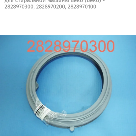
для стиральной машины Beko (Беко) -
2828970300, 2828970200, 2828970100