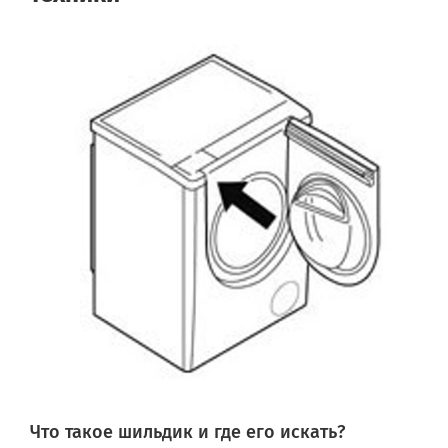
Что такое шильдик и где его искать?