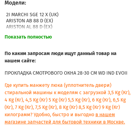
Модели:
2I MARCHI SGE 12 X (UK)
ARISTON AB 88 D (EX)
ARISTON AL 88 D (EX)
ARISTON AL 108 D (AG)
Показать полностью
ARISTON AL 108 D (EX)
ARISTON AL 118 D (TK)
ARISTON AL 128 D (EX)
По каким запросам люди ищут данный товар на
ARISTON AL 128 D (AUS)
нашем сайте:
ARISTON AL 108 D (K) 60 HZ
ARISTON AL 128 DS (AUS)
ПРОКЛАДКА СМОТРОВОГО ОКНА 28-30 CM WD IND EVOII
ARISTON AC 106 B (FR)
ARISTON AC 128 L (FR)
Где купить манжету люка (уплотнитель двери)
ARISTON ALD 10 (UK)
стиральной машины к моделям с загрузкой 3,5 Kg (Кг),
ARISTON ALD 12 (UK)
4 Kg (Кг), 4,5 Kg (Кг) 5 Kg (Кг) 5,5 Kg (Кг), 6 Kg (Кг), 6,5 Kg
ARISTON ALD 12 S (UK)
ARISTON AWD 10 (UK)
(Кг), 7 Kg (Кг), 7,5 Kg (Кг), 8 Kg (Кг) 8,5 Kg (Кг) 9 Kg (Кг)
ARISTON AWD 12 (UK)
килограмм? Удобно, быстро и выгодно
в нашем
ARISTON AWD 12 S (UK)
магазине запчастей для бытовой техники в Москве.
ARISTON AB 88 D (AG)
ARISTON AC 80 L (IT)
ARISTON AC 120 L (IT)