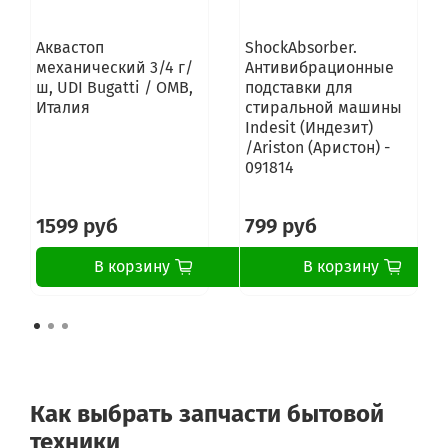
INDESIT WD 1400 (GE)
SCHOLTES MLSE 12 X
Аквастоп
ShockAbsorber.
механический 3/4 г/
Антивибрационные
ш, UDI Bugatti / OMB,
подставки для
Италия
стиральной машины
Indesit (Индезит)
/Ariston (Аристон) -
091814
1599 руб
799 руб
В корзину
В корзину
Как выбрать запчасти бытовой
техники