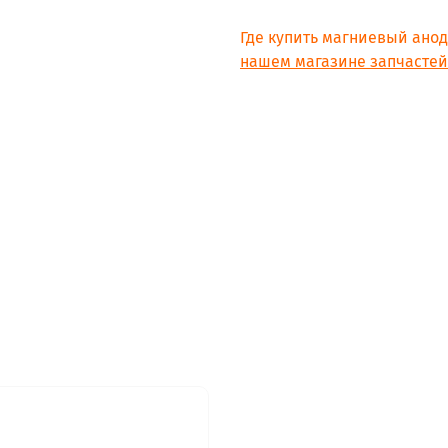
Серия ABS SGHP V SLIM 30
Серия ABS SGHP H SLIM
Где купить магниевый анод
Серия ABS SLV H SLIM 30
нашем магазине запчастей 
Gorenje FTG80SMB6 483