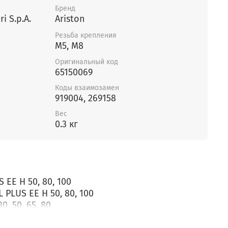
Бренд
i S.p.A.
Ariston
Резьба крепления
M5, M8
Оригинальный код
65150069
Коды взаимозамен
919004, 269158
Вес
0.3 кг
 EE H 50, 80, 100
 PLUS EE H 50, 80, 100
0, 50, 65, 80
 40