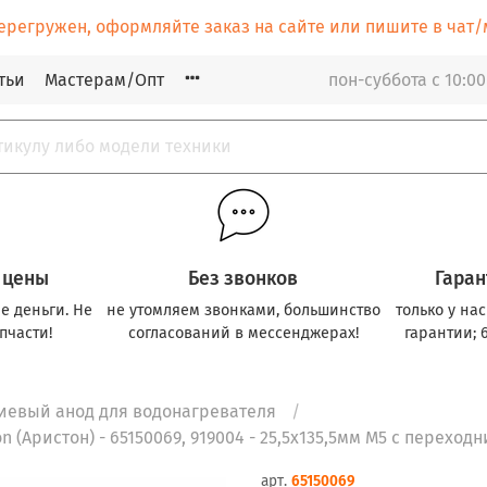
ерегружен, оформляйте заказ на сайте или пишите в ча
тьи
Мастерам/Опт
пон-суббота с 10:00
 цены
Без звонков
Гаран
е деньги. Не
не утомляем звонками, большинство
только у на
пчасти!
согласований в мессенджерах!
гарантии; 
иевый анод для водонагревателя
 (Аристон) - 65150069, 919004 - 25,5x135,5мм M5 с переход
арт.
65150069