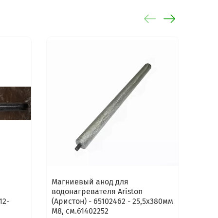
-50%
Магниевый анод для
Магн
водонагревателя Ariston
водо
12-
(Аристон) - 65102462 - 25,5x380мм
(Ари
M8, см.61402252