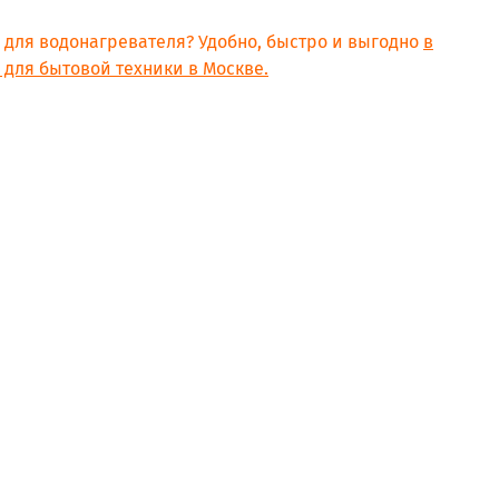
, 40, 50, 65, 80
 50
 для водонагревателя? Удобно, быстро и выгодно
в
, 40 Серия ABS SLV H SLIM 50, 65
для бытовой техники в Москве.
793