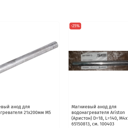
-25%
вый анод для
Магниевый анод для
гревателя 21x200мм M5
водонагревателя Ariston
(Аристон) D=18, L=140, M4x
65150813, см. 100403