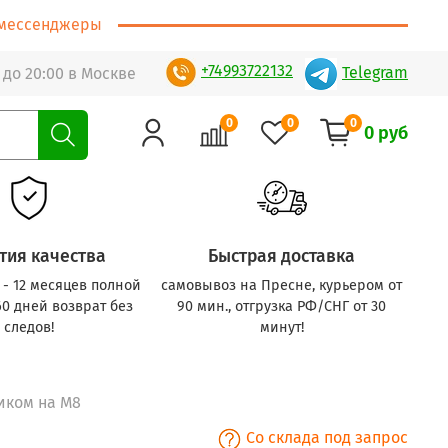
т/мессенджеры
+74993722132
Telegram
 до 20:00 в Москве
0
0
0
0 руб
тия качества
Быстрая доставка
с - 12 месяцев полной
самовывоз на Пресне, курьером от
60 дней возврат без
90 мин., отгрузка РФ/СНГ от 30
следов!
минут!
ником на M8
Со склада под запрос