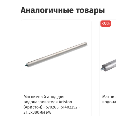
Аналогичные товары
-33%
Магниевый анод для
Магние
водонагревателя Ariston
водона
(Аристон) - 570285, 61402252 -
21.3x380мм M8