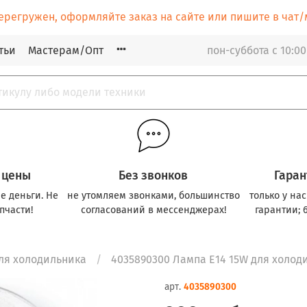
ерегружен, оформляйте заказ на сайте или пишите в ча
тьи
Мастерам/Опт
пон-суббота с 10:00
 цены
Без звонков
Гаран
е деньги. Не
не утомляем звонками, большинство
только у на
пчасти!
согласований в мессенджерах!
гарантии; 
ля холодильника
4035890300 Лампа E14 15W для холоди
арт.
4035890300