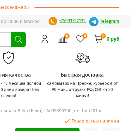
т/мессенджеры
+74993722132
Telegram
 до 20:00 в Москве
0
0
0
0 руб
тия качества
Быстрая доставка
с - 12 месяцев полной
самовывоз на Пресне, курьером от
60 дней возврат без
90 мин., отгрузка РФ/СНГ от 30
следов!
минут!
льника Beko (Беко) - 4035890300, см. lmp201un
Товар есть в наличии