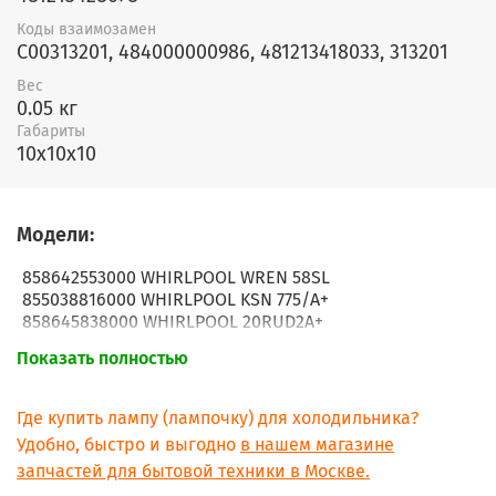
Коды взаимозамен
С00313201, 484000000986, 481213418033, 313201
Вес
0.05 кг
Габариты
10x10x10
Модели:
858642553000 WHIRLPOOL WREN 58SL
855038816000 WHIRLPOOL KSN 775/A+
858645838000 WHIRLPOOL 20RUD2A+
858645911000 WHIRLPOOL WSE5510 S
Показать полностью
858644111022 WHIRLPOOL FRSS 2V D3J
858642453000 WHIRLPOOL WRED 58SL
858646111000 WHIRLPOOL WSE5521 A+S
Где купить лампу (лампочку) для холодильника?
858644211001 WHIRLPOOL 20RU-D3J A+ 600
Удобно, быстро и выгодно
в нашем магазине
858645111011 WHIRLPOOL WSE5531 A+XL
запчастей для бытовой техники в Москве.
858645111001 WHIRLPOOL WSE5531 A+SL