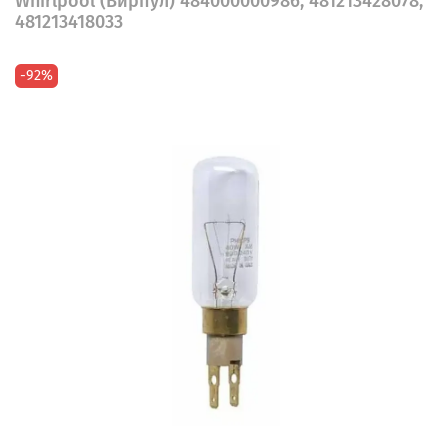
Whirlpool (Вирпул) 484000000986, 481213428078,
481213418033
-92%