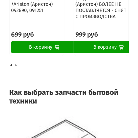
Gorenje EC7968E
/Ariston (Аристон)
(Аристон) БОЛЕЕ НЕ
Gorenje ECT680-ORA-E
092890, 091251
ПОСТАВЛЯЕТСЯ - СНЯТ
Gorenje ECT650E
С ПРОИЗВОДСТВА
Gorenje ECT680E
Gorenje 97760
Gorenje PRIVILEG97760
699 руб
999 руб
Gorenje 97760
Gorenje PRIVILEG97760
В корзину
В корзину
Gorenje 98760
Gorenje PRIVILEG98760
Gorenje 26900
Gorenje 26900
Gorenje ET67453BX
Gorenje ET67554DX
Gorenje ET68755BX
Как выбрать запчасти бытовой
Gorenje ET68754BB
техники
Gorenje ET68753AX
Gorenje ECD650AX
Gorenje EC67544BW
Gorenje ET67444BX
Gorenje ET67344BX
Gorenje ET67444BX