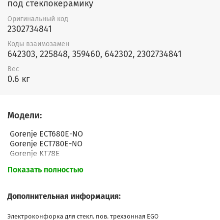
под стеклокерамику
Оригинальный код
2302734841
Коды взаимозамен
642303, 225848, 359460, 642302, 2302734841
Вес
0.6 кг
Модели:
Gorenje ECT680E-NO
Gorenje ECT780E-NO
Gorenje KT78E
Gorenje KT68E
Показать полностью
Gorenje ECT2600P2
Gorenje EC2000P2
Gorenje EC2000P2
Дополнительная информация:
Gorenje EC7670E
Gorenje ET7991E
Электроконфорка для стекл. пов. трехзонная EGO