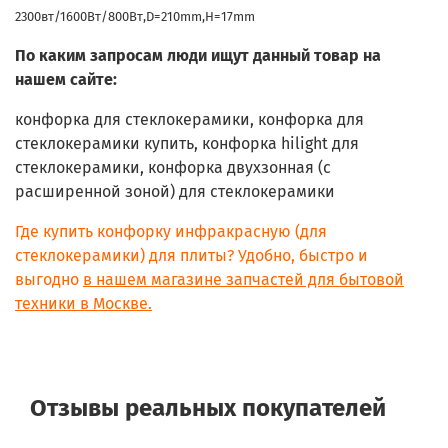
Gorenje EC7969E
2300вт/1600Вт/800Вт,D=210mm,H=17mm
Gorenje ECT780E
Gorenje EC2000P2
По каким запросам люди ищут данный товар на
Gorenje ECT740C
нашем сайте:
Gorenje EC7969ED
Gorenje 063.193 7
конфорка для стеклокерамики, конфорка для
Gorenje 706.323 3
стеклокерамики купить, конфорка hilight для
Gorenje 411.667 9
Gorenje 768.359 2
стеклокерамики,
конфорка двухзонная (с
Gorenje 730.598 0
расширенной зоной) для стеклокерамики
Gorenje 920.625 1
Gorenje ECT650CP
Где купить конфорку инфракрасную (для
Gorenje KT7800E
стеклокерамики) для плиты? Удобно, быстро и
Gorenje EC7968E
выгодно
в нашем магазине запчастей для бытовой
Gorenje 00.179.208 4
техники в Москве.
Gorenje 179.208 4
Gorenje 00.298.712 1
Gorenje 298.712 1
Gorenje EC7766W
Gorenje EC7766E
Отзывы реальных покупателей
Gorenje EC4000SM-E
Gorenje ECT680E
Gorenje ECT680AL