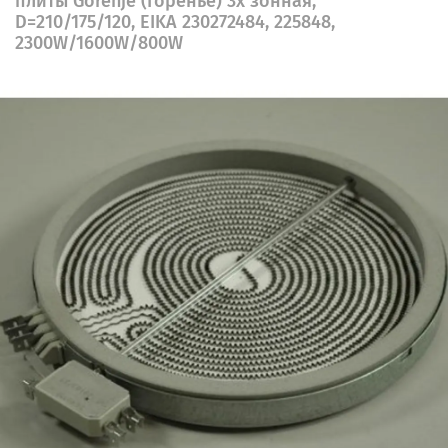
плиты Gorenje (Горенье) 3х зонная,
D=210/175/120, EIKA 230272484, 225848,
2300W/1600W/800W