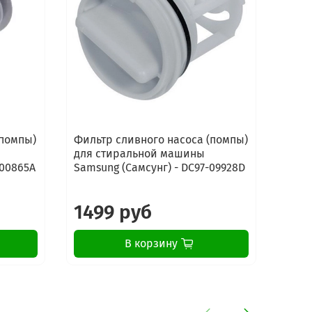
(помпы)
Фильтр сливного насоса (помпы)
Филь
для стиральной машины
для 
-00865A
Samsung (Самсунг) - DC97-09928D
Sams
1499 руб
89
В корзину