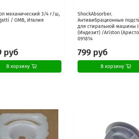
оп механический 3/4 г/ш,
ShockAbsorber.
gatti / OMB, Италия
Антивибрационные подст
для стиральной машины I
(Индезит) /Ariston (Аристо
091814
9 руб
799 руб
В корзину
В корзину