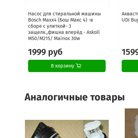
Насос для стиральной машины
Акваст
Bosch Maxx4 (Бош Макс 4) -в
UDI Bu
сборе с улиткой- 3
защелк.,фишка вперёд - Askoll
M50/M215/ Mainox 30w
1999 руб
159
В корзину
Аналогичные товары