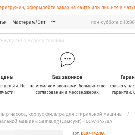
ерегружен, оформляйте заказ на сайте или пишите в ча
тьи
Мастерам/Опт
пон-суббота с 10:00
 цены
Без звонков
Гаран
е деньги. Не
не утомляем звонками, большинство
только у на
пчасти!
согласований в мессенджерах!
гарантии; 
ьтр насоса, корпус фильтра для стиральной машины
ральной машины Samsung (Самсунг) - DC97-14278A
арт.
DC97-14278A