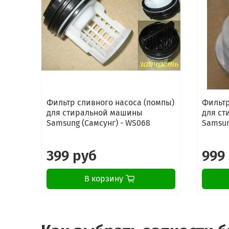
Фильтр сливного насоса (помпы)
Фильтр
для стиральной машины
для с
Samsung (Самсунг) - WS068
Samsun
399 руб
999
В корзину