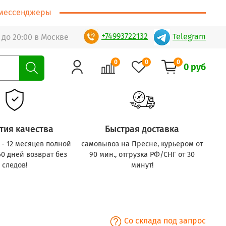
т/мессенджеры
+74993722132
Telegram
 до 20:00 в Москве
0
0
0
0 руб
тия качества
Быстрая доставка
с - 12 месяцев полной
самовывоз на Пресне, курьером от
60 дней возврат без
90 мин., отгрузка РФ/СНГ от 30
следов!
минут!
Со склада под запрос