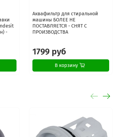
Аквафильтр для стиральной
Анти
авки
машины БОЛЕЕ НЕ
машин
ndesit
ПОСТАВЛЯЕТСЯ - СНЯТ С
0920
н) -
ПРОИЗВОДСТВА
1799 руб
19
В корзину