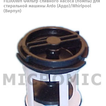
FIL000WH Фильтр сливного насоса (помпы) для
стиральной машины Ardo (Ардо)/Whirlpool
(Вирпул)