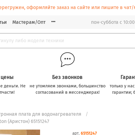
ерегружен, оформляйте заказ на сайте или пишите в ча
тьи
Мастерам/Опт
пон-суббота с 10:00
 цены
Без звонков
Гаран
е деньги. Не
не утомляем звонками, большинство
только у на
пчасти!
согласований в мессенджерах!
гарантии; 
тронная плата для водонагревателя
on (Аристон) 65151247
арт.
65151247