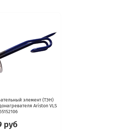
ательный элемент (ТЭН)
донагревателя Ariston VLS
65152106
9 руб