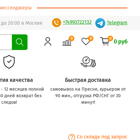
т/мессенджеры
+74993722132
Telegram
 до 20:00 в Москве
0
0
0
0 руб
тия качества
Быстрая доставка
с - 12 месяцев полной
самовывоз на Пресне, курьером от
60 дней возврат без
90 мин., отгрузка РФ/СНГ от 30
следов!
минут!
Со склада под запрос