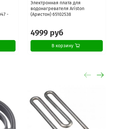
Электронная плата для
Плат
водонагревателя Ariston
Arist
47 -
(Аристон) 65102538
4999 руб
19
В корзину