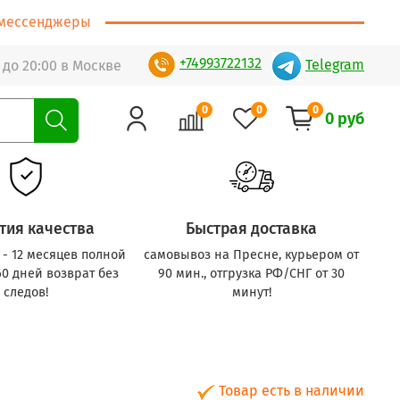
т/мессенджеры
+74993722132
Telegram
 до 20:00 в Москве
0
0
0
0 руб
тия качества
Быстрая доставка
с - 12 месяцев полной
самовывоз на Пресне, курьером от
60 дней возврат без
90 мин., отгрузка РФ/СНГ от 30
следов!
минут!
Товар есть в наличии