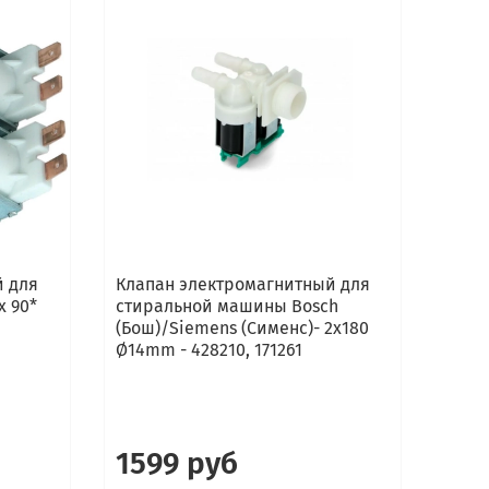
й для
Клапан электромагнитный для
Клап
x 90*
стиральной машины Bosch
стир
(Бош)/Siemens (Сименс)- 2x180
Ø14mm - 428210, 171261
1599 руб
15