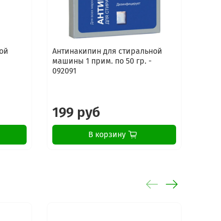
ой
Антинакипин для стиральной
Сред
машины 1 прим. по 50 гр. -
стир
092091
маши
Elect
199 руб
16
В корзину
-20%