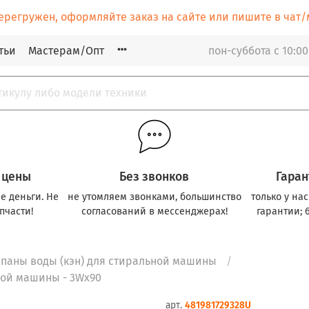
ерегружен, оформляйте заказ на сайте или пишите в ча
тьи
Мастерам/Опт
пон-суббота с 10:00
 цены
Без звонков
Гаран
е деньги. Не
не утомляем звонками, большинство
только у на
пчасти!
согласований в мессенджерах!
гарантии; 
паны воды (кэн) для стиральной машины
ной машины - 3Wx90
арт.
481981729328U