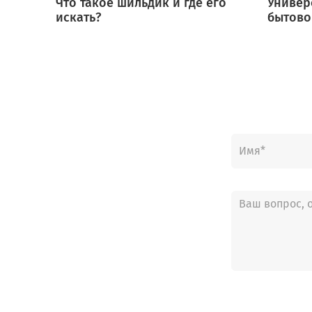
Что такое шильдик и где его
Универ
искать?
бытово