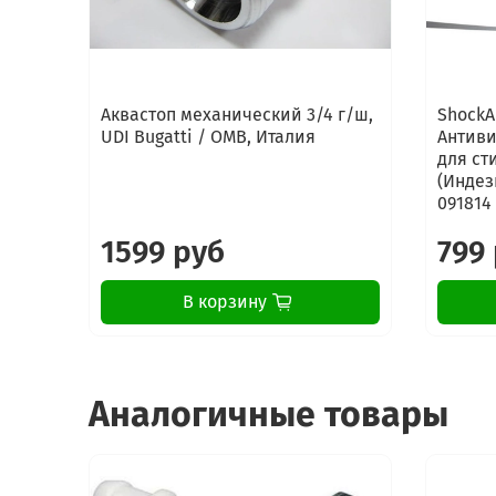
Аквастоп механический 3/4 г/ш,
ShockA
UDI Bugatti / OMB, Италия
Антиви
для ст
(Индези
091814
1599 руб
799
В корзину
Аналогичные товары