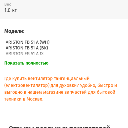
Вес
1.0 кг
Модели:
ARISTON FB 51 A (WH)
ARISTON FB 51 A (BK)
ARISTON FB 51 A IX
ARISTON FB 21 A (WH)
Показать полностью
ARISTON FB 21 A (BK)
ARISTON FB 21 A IX
ARISTON FT 85 (AN)
Где купить вентилятор тангенциальный
ARISTON FT 85 (OW)
(электровентилятор) для духовки? Удобно, быстро и
ARISTON FT 85 (PA)
выгодно
в нашем магазине запчастей для бытовой
ARISTON FT 85 (AV)
техники в Москве.
ARISTON FT 85 (OS)
ARISTON FT 85 (RA)
ARISTON FB 51 A (ALU)
ARISTON FB 61 C IX AG
ARISTON FR 64(AN)AG
ARISTON FO 55 C WH IR