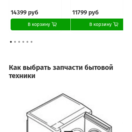
INDESIT WI 122 (EU)
INDESIT LISA 111 (FR)
14399 руб
11799 руб
INDESIT WI 11 (FR)
SCHOLTES MLE 12 X
В корзину
В корзину
SCHOLTES MLSE 12 X
Как выбрать запчасти бытовой
техники