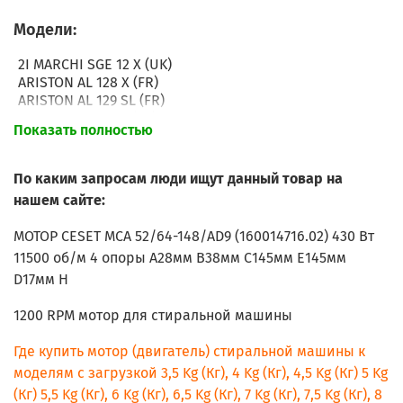
Модели:
2I MARCHI SGE 12 X (UK)
ARISTON AL 128 X (FR)
ARISTON AL 129 SL (FR)
ARISTON AL 129 X (TK)
Показать полностью
ARISTON AL 129 X (EU)
ARISTON A 1124 (UK)
ARISTON A 1234 (UK)
По каким запросам люди ищут данный товар на
ARISTON AL 12 (UK)
нашем сайте:
ARISTON AL 128 X (BE)
ARISTON AL 129 X (AUS)
МОТОР CESET MCA 52/64-148/AD9 (160014716.02) 430 Вт
ARISTON AL 129 SL (BE)
11500 об/м 4 опоры А28мм В38мм С145мм Е145мм
ARISTON AL 12 S (UK)
D17мм Н
ARISTON AL 118 D (TK)
ARISTON AL 128 D (EX)
1200 RPM мотор для стиральной машины
ARISTON AL 128 D (AUS)
ARISTON AAX 116 L (FR)
Где купить мотор (двигатель) стиральной машины к
ARISTON AAX 126 L (FR)
ARISTON AL 128 DS (AUS)
моделям с загрузкой 3,5 Kg (Кг), 4 Kg (Кг), 4,5 Kg (Кг) 5 Kg
ARISTON AC 128 L (FR)
(Кг) 5,5 Kg (Кг), 6 Kg (Кг), 6,5 Kg (Кг), 7 Kg (Кг), 7,5 Kg (Кг), 8