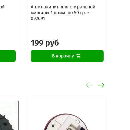
ой
Антинакипин для стиральной
Сред
машины 1 прим. по 50 гр. -
стир
092091
маши
Elect
199 руб
16
В корзину