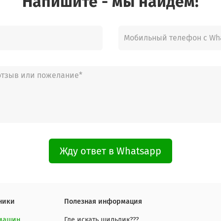
Напишите - мы найдём!
Жду ответ в Whatsapp
ники
Полезная информация
 машин
Где искать шильдик???