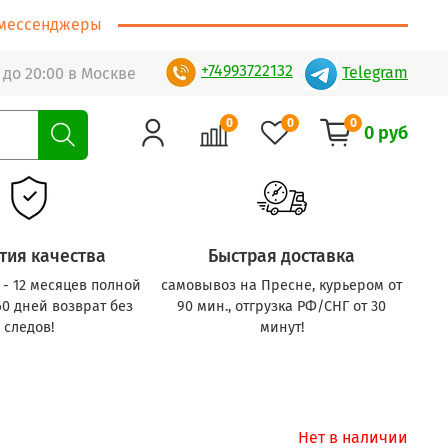
т/мессенджеры
+74993722132
Telegram
 до 20:00 в Москве
0
0
0
0 руб
тия качества
Быстрая доставка
с - 12 месяцев полной
самовывоз на Пресне, курьером от
60 дней возврат без
90 мин., отгрузка РФ/СНГ от 30
следов!
минут!
Нет в наличии