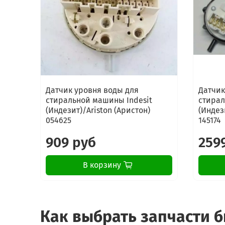
Датчик уровня воды для
Датчик
стиральной машины Indesit
стирал
(Индезит)/Ariston (Аристон)
(Индез
054625
145174
909 руб
259
В корзину
Как выбрать запчасти 