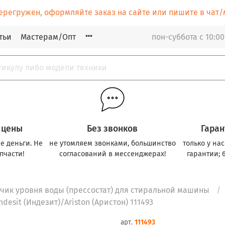
ерегружен, оформляйте заказ на сайте или пишите в ча
тьи
Мастерам/Опт
пон-суббота с 10:00
 цены
Без звонков
Гаран
е деньги. Не
не утомляем звонками, большинство
только у на
пчасти!
согласований в мессенджерах!
гарантии; 
чик уровня воды (прессостат) для стиральной машины
esit (Индезит)/Ariston (Аристон) 111493
арт.
111493