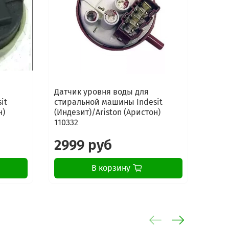
Датчик уровня воды для
Датч
it
стиральной машины Indesit
стир
н)
(Индезит)/Ariston (Аристон)
(Инде
110332
2592
2999 руб
69
В корзину