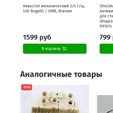
Аквастоп механический 3/4 г/ш,
ShockA
UDI Bugatti / OMB, Италия
Антиви
для ст
(Индези
091814
1599 руб
799
В корзину
Аналогичные товары
-64%