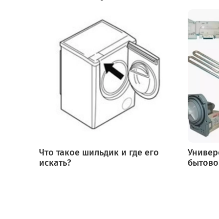
Что такое шильдик и где его
Универ
искать?
бытово