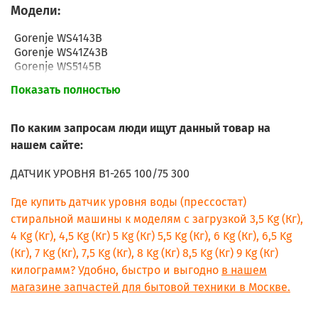
Модели:
Gorenje WS4143B
Gorenje WS41Z43B
Gorenje WS5145B
Gorenje WS51Z45B
Показать полностью
Gorenje WS51081RS
Gorenje WS51Z081RS
Gorenje WS52105RSV
По каким запросам люди ищут данный товар на
Gorenje WS52Z105RSV
нашем сайте:
Gorenje WA6145B
Gorenje WA71Z45B
ДАТЧИК УРОВНЯ B1-265 100/75 300
Gorenje WS50Z085R
Gorenje WS50Z085RS
Где купить датчик уровня воды (прессостат)
Gorenje WS50Z109RSV
стиральной машины к моделям с загрузкой 3,5 Kg (Кг),
Gorenje WS50Z149N
4 Kg (Кг), 4,5 Kg (Кг) 5 Kg (Кг) 5,5 Kg (Кг), 6 Kg (Кг), 6,5 Kg
Gorenje WS50Z129N
(Кг), 7 Kg (Кг), 7,5 Kg (Кг), 8 Kg (Кг) 8,5 Kg (Кг) 9 Kg (Кг)
килограмм? Удобно, быстро и выгодно
в нашем
магазине запчастей для бытовой техники в Москве.