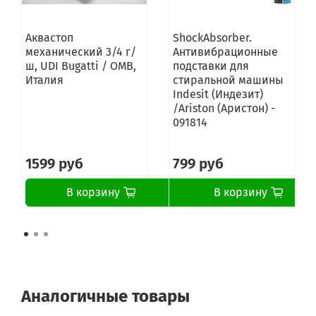
Аквастоп
ShockAbsorber.
механический 3/4 г/
Антивибрационные
ш, UDI Bugatti / OMB,
подставки для
Италия
стиральной машины
Indesit (Индезит)
/Ariston (Аристон) -
091814
1599 руб
799 руб
В корзину
В корзину
Аналогичные товары