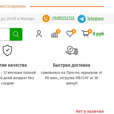
т/мессенджеры
+74993722132
Telegram
 до 20:00 в Москве
0
0
0
0 руб
тия качества
Быстрая доставка
с - 12 месяцев полной
самовывоз на Пресне, курьером от
60 дней возврат без
90 мин., отгрузка РФ/СНГ от 30
следов!
минут!
Нет в наличии