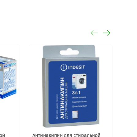
ой
Антинакипин для стиральной
Сред