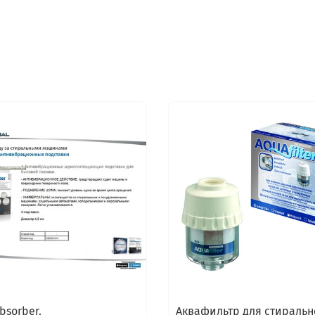
bsorber.
Аквафильтр для стиральн