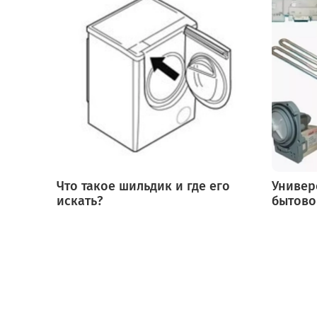
Что такое шильдик и где его
Универ
искать?
бытово