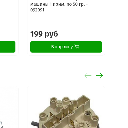
машины 1 прим. по 50 гр. -
стир
092091
маши
Elect
199 руб
16
В корзину