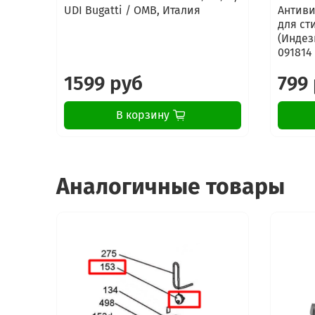
UDI Bugatti / OMB, Италия
Антиви
для ст
(Индези
091814
1599 руб
799
В корзину
Аналогичные товары