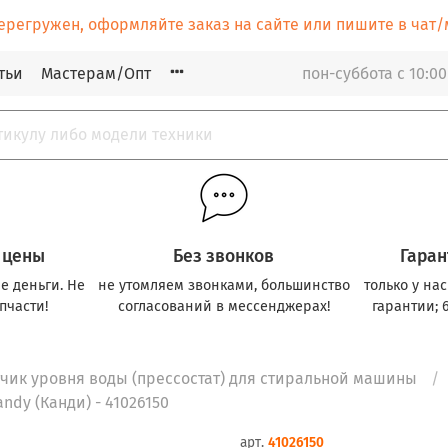
ерегружен, оформляйте заказ на сайте или пишите в ча
тьи
Мастерам/Опт
пон-суббота с 10:00
 цены
Без звонков
Гаран
е деньги. Не
не утомляем звонками, большинство
только у на
пчасти!
согласований в мессенджерах!
гарантии; 
чик уровня воды (прессостат) для стиральной машины
dy (Канди) - 41026150
арт.
41026150