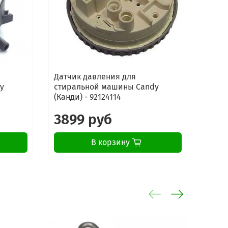
Датчик давления для
Датч
y
стиральной машины Candy
стир
(Канди) - 92124114
(Канд
3899 руб
39
В корзину