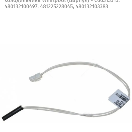
холодильника Whirlpool (Вирпул) - C00313313,
480132100497, 481225228045, 480132103383