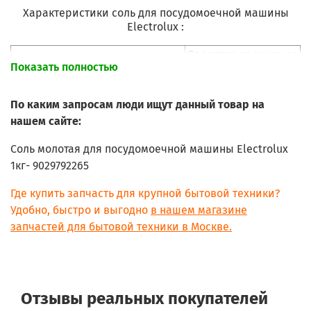
Характеристики соль для посудомоечной машины
Electrolux :
Средства по уходу за
Показать полностью
посудомоечными
Категория чистящего средства:
машинами
По каким запросам люди ищут данный товар на
Cоль растворяясь в
нашем сайте:
воде? смягчает воду,
что помогает
Соль молотая для посудомоечной машины Electrolux
Назначение
уменьшить
1кг- 9029792265
образование
накипи.
Где купить запчасть для крупной бытовой техники?
Удобно, быстро и выгодно
в нашем магазине
9029792265
Модель:
запчастей для бытовой техники в Москве.
Жидкое средство
Да
Объем
1 кг
Встроенный распылитель
Да
Отзывы реальных покупателей