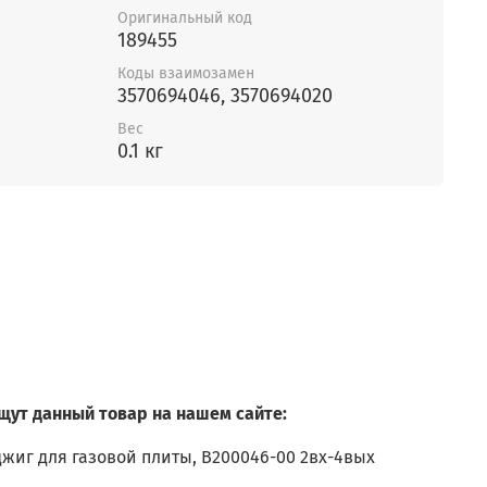
Оригинальный код
189455
Коды взаимозамен
3570694046, 3570694020
Вес
0.1 кг
щут данный товар на нашем сайте:
джиг для газовой плиты,
B200046-00 2вх-4вых