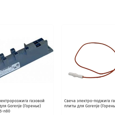
лектророзжига газовой
Cвеча электро-поджига г
для Gorenje (Горенье)
плиты для Gorenje (Горень
6-n80