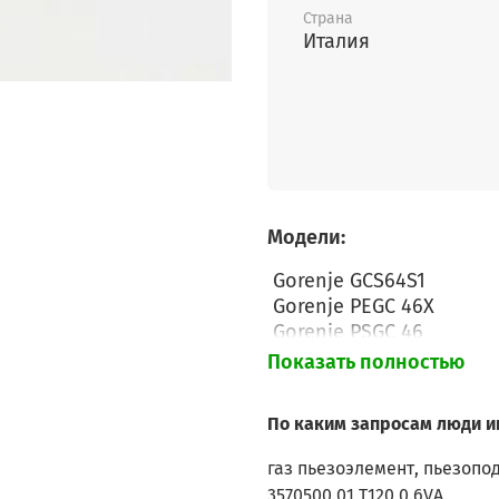
Страна
Италия
Модели:
Gorenje GCS64S1
Gorenje PEGC 46X
Gorenje PSGC 46
Gorenje GMS640E1
Показать полностью
Gorenje GCS64S1
Gorenje GMS64E1
По каким запросам люди и
Gorenje GMS640E1
Gorenje GCS64S1
газ пьезоэлемент, пьезопо
Gorenje GMS64E1
3570500.01 T120 0.6VA