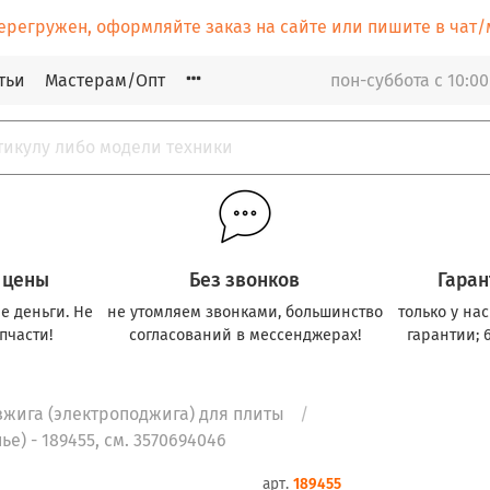
ерегружен, оформляйте заказ на сайте или пишите в ча
тьи
Мастерам/Опт
пон-суббота с 10:00
 цены
Без звонков
Гаран
е деньги. Не
не утомляем звонками, большинство
только у на
пчасти!
согласований в мессенджерах!
гарантии; 
зжига (электроподжига) для плиты
е) - 189455, см. 3570694046
арт.
189455