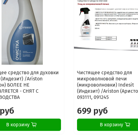
Gorenje VDP645GW
Gorenje S4GONGB13
Gorenje S4GONGW13
ее средство для духовки
Чистящее средство для
 (Индезит) /Ariston
микроволновой печи
он) БОЛЕЕ НЕ
(микроволновки) Indesit
ЛЯЕТСЯ - СНЯТ С
(Индезит) /Ariston (Аристо
ВОДСТВА
093111, 091245
 руб
699 руб
В корзину
В корзину