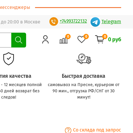
т/мессенджеры
+74993722132
Telegram
 до 20:00 в Москве
0
0
0
0 руб
тия качества
Быстрая доставка
с - 12 месяцев полной
самовывоз на Пресне, курьером от
60 дней возврат без
90 мин., отгрузка РФ/СНГ от 30
следов!
минут!
Со склада под запрос