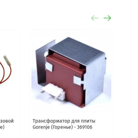
азовой
Трансформатор для плиты
Осве
е)
Gorenje (Горенье) - 369106
(Горе