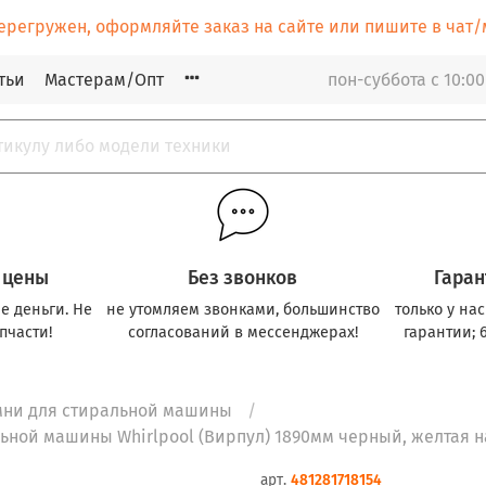
ерегружен, оформляйте заказ на сайте или пишите в ча
тьи
Мастерам/Опт
пон-суббота с 10:00
 цены
Без звонков
Гаран
е деньги. Не
не утомляем звонками, большинство
только у на
пчасти!
согласований в мессенджерах!
гарантии; 
мни для стиральной машины
льной машины Whirlpool (Вирпул) 1890мм черный, желтая 
арт.
481281718154