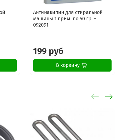
ой
Антинакипин для стиральной
Сред
машины 1 прим. по 50 гр. -
стир
092091
маши
Elect
199 руб
16
В корзину