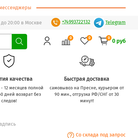
т/мессенджеры
+74993722132
Telegram
 до 20:00 в Москве
0
0
0
0 руб
тия качества
Быстрая доставка
с - 12 месяцев полной
самовывоз на Пресне, курьером от
60 дней возврат без
90 мин., отгрузка РФ/СНГ от 30
следов!
минут!
надпись
Со склада под запрос