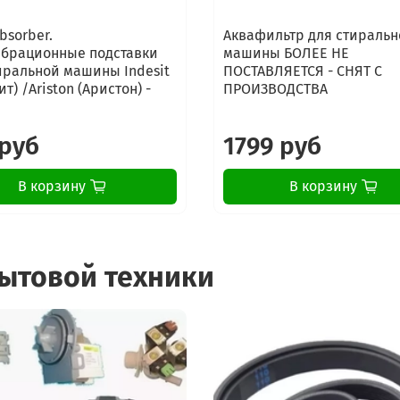
bsorber.
Аквафильтр для стиральн
брационные подставки
машины БОЛЕЕ НЕ
иральной машины Indesit
ПОСТАВЛЯЕТСЯ - СНЯТ С
т) /Ariston (Аристон) -
ПРОИЗВОДСТВА
 руб
1799 руб
В корзину
В корзину
бытовой техники