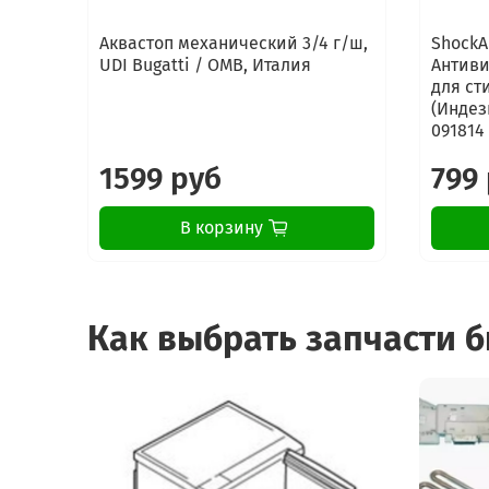
Аквастоп механический 3/4 г/ш,
ShockA
UDI Bugatti / OMB, Италия
Антиви
для ст
(Индези
091814
1599 руб
799
В корзину
Как выбрать запчасти 