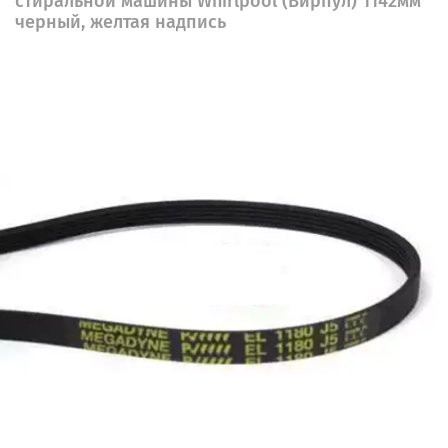
стиральной машины Whirlpool (Вирпул) 1142мм
черный, желтая надпись