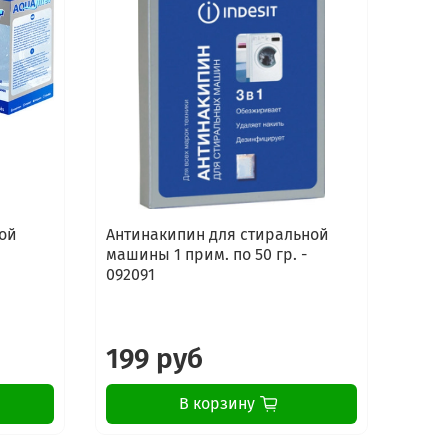
ой
Антинакипин для стиральной
Сред
машины 1 прим. по 50 гр. -
стир
092091
маши
Elect
199 руб
16
В корзину