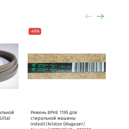
-40%
Ремень 8PHE 1195 для
Реме
iltal
стиральной машины
маши
Indesit/Ariston (Индезит/
(Канд