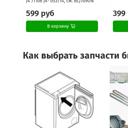
J4 /1106 J4- 053714, см. BLJ109UN
599 руб
399
В корзину
Как выбрать запчасти 