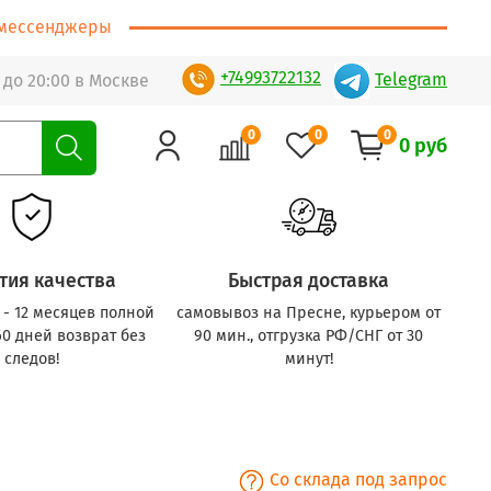
т/мессенджеры
+74993722132
Telegram
 до 20:00 в Москве
0
0
0
0 руб
тия качества
Быстрая доставка
с - 12 месяцев полной
самовывоз на Пресне, курьером от
60 дней возврат без
90 мин., отгрузка РФ/СНГ от 30
следов!
минут!
Со склада под запрос