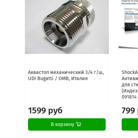
Аквастоп механический 3/4 г/ш,
ShockA
UDI Bugatti / OMB, Италия
Антиви
для ст
(Индези
091814
1599 руб
799
В корзину