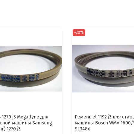
-20%
 1270 j3 Megadyne для
Ремень el 1192 j3 для стиральной
льной машины Samsung
машины Bosch WMV 1600/S
г) 1270 j3
SL348x