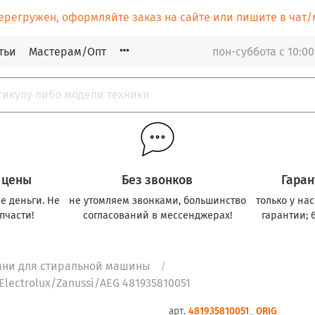
ерегружен, оформляйте заказ на сайте или пишите в ча
тьи
Мастерам/Опт
пон-суббота с 10:00
 цены
Без звонков
Гаран
е деньги. Не
не утомляем звонками, большинство
только у на
пчасти!
согласований в мессенджерах!
гарантии; 
мни для стиральной машины
lectrolux/Zanussi/AEG 481935810051
арт.
481935810051_ ORIG