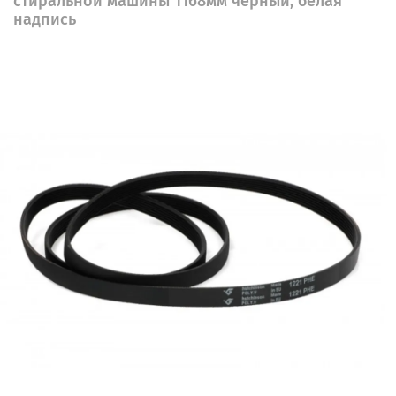
стиральной машины 1168мм черный, белая
надпись