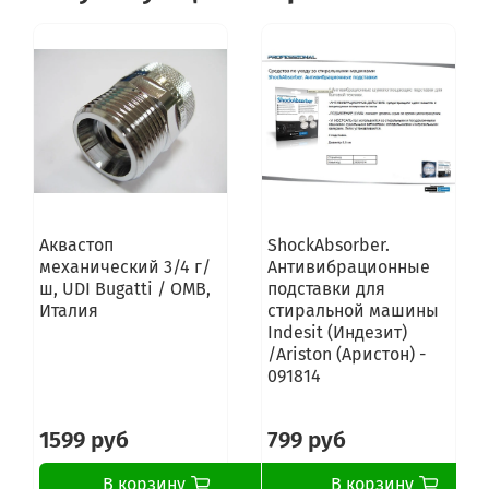
Аквастоп
ShockAbsorber.
механический 3/4 г/
Антивибрационные
ш, UDI Bugatti / OMB,
подставки для
Италия
стиральной машины
Indesit (Индезит)
/Ariston (Аристон) -
091814
1599 руб
799 руб
В корзину
В корзину