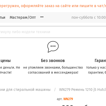
ерегружен, оформляйте заказ на сайте или пишите в ча
тьи
Мастерам/Опт
пон-суббота с 10:00
 цены
Без звонков
Гаран
е деньги. Не
не утомляем звонками, большинство
только у на
пчасти!
согласований в мессенджерах!
гарантии; 
мни для стиральной машины
WN279 Ремень 1210 j5 Hut
арт.
WN279