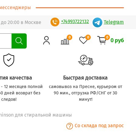
т/мессенджеры
+74993722132
Telegram
 до 20:00 в Москве
0
0
0
0 руб
тия качества
Быстрая доставка
с - 12 месяцев полной
самовывоз на Пресне, курьером от
60 дней возврат без
90 мин., отгрузка РФ/СНГ от 30
следов!
минут!
chinson для стиральной машины
Со склада под запрос