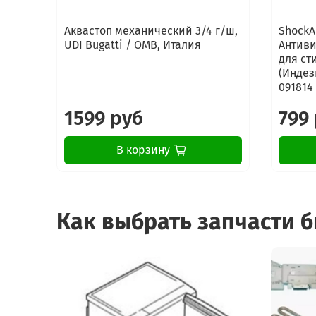
Аквастоп механический 3/4 г/ш,
ShockA
UDI Bugatti / OMB, Италия
Антиви
для ст
(Индези
091814
1599 руб
799
В корзину
Как выбрать запчасти 