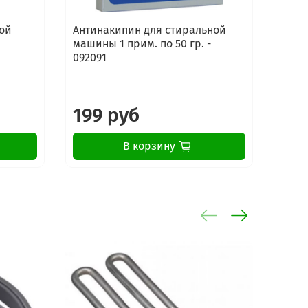
ой
Антинакипин для стиральной
Сред
машины 1 прим. по 50 гр. -
стир
092091
маши
Elect
199 руб
16
В корзину