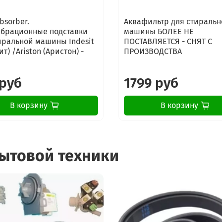
bsorber.
Аквафильтр для стиральн
брационные подставки
машины БОЛЕЕ НЕ
иральной машины Indesit
ПОСТАВЛЯЕТСЯ - СНЯТ С
т) /Ariston (Аристон) -
ПРОИЗВОДСТВА
 руб
1799 руб
В корзину
В корзину
бытовой техники