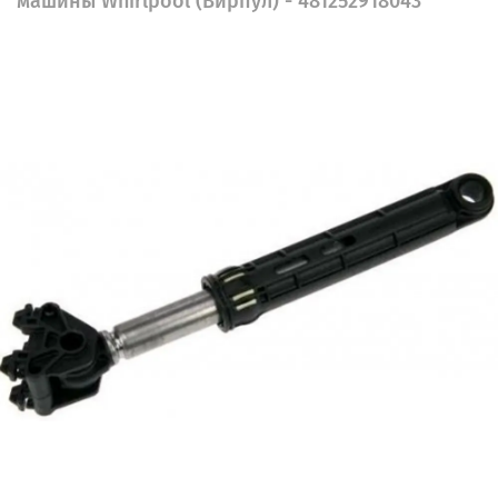
машины Whirlpool (Вирпул) - 481252918043